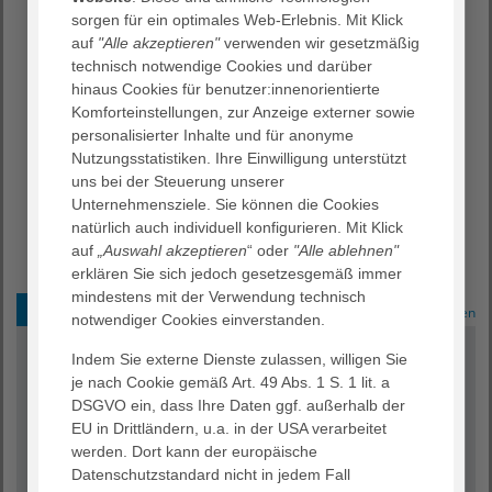
sorgen für ein optimales Web-Erlebnis. Mit Klick
auf
"Alle akzeptieren"
verwenden wir gesetzmäßig
technisch notwendige Cookies und darüber
hinaus Cookies für benutzer:innenorientierte
Komforteinstellungen, zur Anzeige externer sowie
personalisierter Inhalte und für anonyme
Nutzungsstatistiken. Ihre Einwilligung unterstützt
uns bei der Steuerung unserer
Unternehmensziele. Sie können die Cookies
natürlich auch individuell konfigurieren. Mit Klick
auf
„Auswahl akzeptieren
“ oder
"Alle ablehnen"
erklären Sie sich jedoch gesetzesgemäß immer
mindestens mit der Verwendung technisch
Wohnen & Pflegen
Wohnen & Pflegen
notwendiger Cookies einverstanden.
Liebevoll umsorgt und betreut
Indem Sie externe Dienste zulassen, willigen Sie
je nach Cookie gemäß Art. 49 Abs. 1 S. 1 lit. a
Unsere Pflege ist ganzheitlich und aktivierend und
DSGVO ein, dass Ihre Daten ggf. außerhalb der
orientiert sich an modernen Qualitätsstandards. Wir
EU in Drittländern, u.a. in der USA verarbeitet
begegnen Pflegebedürftigen und Angehörigen mit
werden. Dort kann der europäische
Herzlichkeit, Respekt und Empathie – in unseren
Datenschutzstandard nicht in jedem Fall