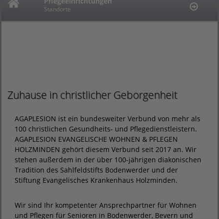
Pflegeeinrichtungen
Leistungsspektrum
Stellenangebote
Standorte
Übersicht
Offene Stellen
Ambulante Pflegedienste
Standorte
Zuhause in christlicher Geborgenheit
AGAPLESION ist ein bundesweiter Verbund von mehr als
100 christlichen Gesundheits- und Pflegedienstleistern.
AGAPLESION EVANGELISCHE WOHNEN & PFLEGEN
HOLZMINDEN gehört diesem Verbund seit 2017 an. Wir
stehen außerdem in der über 100-jährigen diakonischen
Tradition des Sahlfeldstifts Bodenwerder und der
Stiftung Evangelisches Krankenhaus Holzminden.
Wir sind Ihr kompetenter Ansprechpartner für Wohnen
und Pflegen für Senioren in Bodenwerder, Bevern und