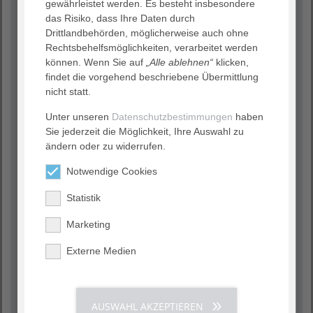
Pflegeeinrichtungen genauso wie in Ihren eigenen vier
gewährleistet werden. Es besteht insbesondere
Wänden.
das Risiko, dass Ihre Daten durch
Drittlandbehörden, möglicherweise auch ohne
Rechtsbehelfsmöglichkeiten, verarbeitet werden
können. Wenn Sie auf
„Alle ablehnen“
klicken,
Pflege mit Plus
findet die vorgehend beschriebene Übermittlung
nicht statt.
Unter unseren
Datenschutzbestimmungen
haben
Sie jederzeit die Möglichkeit, Ihre Auswahl zu
ändern oder zu widerrufen.
Notwendige Cookies
Statistik
Marketing
Leistungsspektrum
Externe Medien
Vollstationäres Pflegewohnen
Kurzzeit- und Verhinderungspflege
AUSWAHL AKZEPTIEREN
Offenes, betreutes Wohnen für Menschen