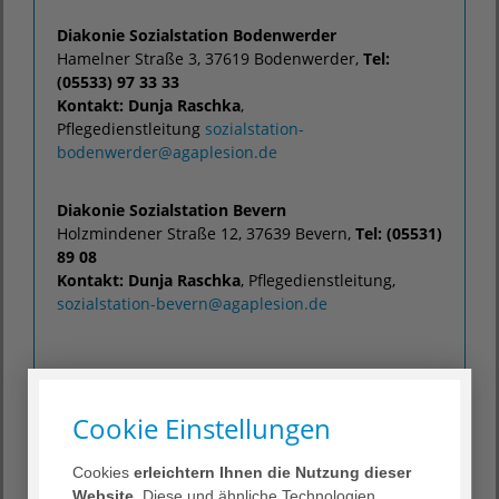
Diakonie Sozialstation Bodenwerder
Hamelner Straße 3, 37619 Bodenwerder,
Tel:
(05533) 97 33 33
Kontakt: Dunja Raschka
,
Pflegedienstleitung
sozialstation-
bodenwerder
@
agaplesion.de
Diakonie Sozialstation Bevern
Holzmindener Straße 12, 37639 Bevern,
Tel: (05531)
89 08
Kontakt: Dunja Raschka
, Pflegedienstleitung,
sozialstation-bevern
@
agaplesion.de
Cookie Einstellungen
Cookies
erleichtern Ihnen die Nutzung dieser
Website
. Diese und ähnliche Technologien