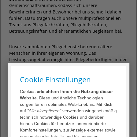
Gemeinschaftsräumen, sodass sich unsere
Bewohnerinnen und Bewohner bei uns schnell daheim
fühlen. Dazu tragen auch unsere multiprofessionellen
Teams aus Pflegefachkräften, Pflegehilfskräften,
Betreuungskräften und ehrenamtlichen Begleitern bei.
Unsere ambulanten Pflegedienste betreuen ältere
Menschen in ihrer eigenen Wohnung. Das
Leistungsangebot ermöglicht es Pflegebedürftigen, in der
gewohnten häuslichen Umgebung zu bleiben, solange
dies medizinisch und rechtlich vertretbar ist. Gleichzeitig
Cookie Einstellungen
entlasten wir damit pflegende Angehörige.
Cookies
erleichtern Ihnen die Nutzung dieser
Website
. Diese und ähnliche Technologien
Stationäre Pflege
sorgen für ein optimales Web-Erlebnis. Mit Klick
auf
"Alle akzeptieren"
verwenden wir gesetzmäßig
Wohnen mit Demenz
technisch notwendige Cookies und darüber
Kurzzeitpflege
hinaus Cookies für benutzer:innenorientierte
Verhinderungspflege
Komforteinstellungen, zur Anzeige externer sowie
Ambulante Pflege
personalisierter Inhalte und für anonyme