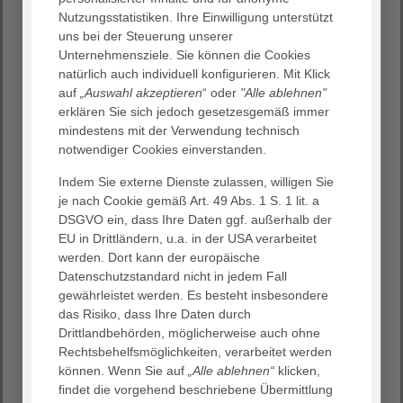
Nutzungsstatistiken. Ihre Einwilligung unterstützt
Wir arbeiten nach modernen Pflegestandards und
uns bei der Steuerung unserer
mit einem internen Qualitätsmanagement. Als
Unternehmensziele. Sie können die Cookies
Vertragspartner aller Pflegekassen erbringen wir
natürlich auch individuell konfigurieren. Mit Klick
alle gesetzlich vorgeschriebenen Leistungen.
auf
„Auswahl akzeptieren
“ oder
"Alle ablehnen"
Unsere Pflege ist ganzheitlich und aktivierend.
erklären Sie sich jedoch gesetzesgemäß immer
Dabei können Bewohner auch auf beste
mindestens mit der Verwendung technisch
medizinische Versorgung vertrauen.
notwendiger Cookies einverstanden.
Wir wollen vorhandene Fähigkeiten unserer
Bewohnerinnen und Bewohner erhalten, ihre
Indem Sie externe Dienste zulassen, willigen Sie
Selbstständigkeit fördern und ihnen viele
je nach Cookie gemäß Art. 49 Abs. 1 S. 1 lit. a
Anregungen und schöne Erlebnisse bieten. Unser
DSGVO ein, dass Ihre Daten ggf. außerhalb der
Beschäftigungsprogramm reicht von
EU in Drittländern, u.a. in der USA verarbeitet
Gedächtnistraining über Singen, Tanzen, Malen,
werden. Dort kann der europäische
Basteln, jahreszeitliche Feste, kulturelle
Datenschutzstandard nicht in jedem Fall
Veranstaltungen bis zu Ausflügen.
gewährleistet werden. Es besteht insbesondere
das Risiko, dass Ihre Daten durch
Wir passen uns dem Tagesrhythmus unserer
Drittlandbehörden, möglicherweise auch ohne
Bewohner an und nicht umgekehrt. Eine wichtige
Rechtsbehelfsmöglichkeiten, verarbeitet werden
Rolle spielen im Tagesablauf auch die Mahlzeiten.
können. Wenn Sie auf
„Alle ablehnen“
klicken,
Diese servieren wir in den Wohnküchen der
findet die vorgehend beschriebene Übermittlung
Wohnbereiche oder im eigenen Zimmer, wenn ein