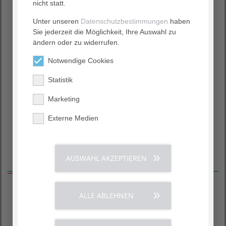
nicht statt.
Bewohner nicht am gemeinsamen Essen
teilnehmen kann. Auf dem Speiseplan stehen
Unter unseren
Datenschutzbestimmungen
haben
Normalkost und vegetarische Gerichte sowie nach
Sie jederzeit die Möglichkeit, Ihre Auswahl zu
Verordnung auch Schon- und Diätkost.
ändern oder zu widerrufen.
AGAPLESION RESIDENZ DER DIAKONIE
Notwendige Cookies
AGAPLESION SAHLFELDSTIFT
Statistik
Marketing
Externe Medien
AUSWAHL AKZEPTIEREN
Information
ALLE ABLEHNEN
Unser Pflegeleitbild
Ratgeber Pflege